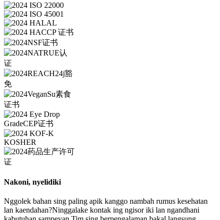
Nakoni, nyelidiki
Nggolek bahan sing paling apik kanggo nambah rumus kesehatan
lan kaendahan?Ninggalake kontak ing ngisor iki lan ngandhani
kabutuhan sampeyan.Tim sing berpengalaman bakal langsung