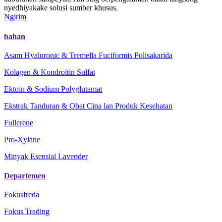
nyedhiyakake solusi sumber khusus.
Ngirim
bahan
Asam Hyaluronic & Tremella Fuciformis Polisakarida
Kolagen & Kondroitin Sulfat
Ektoin & Sodium Polyglutamat
Ekstrak Tanduran & Obat Cina lan Produk Kesehatan
Fullerene
Pro-Xylane
Minyak Esensial Lavender
Departemen
Fokusfreda
Fokus Trading