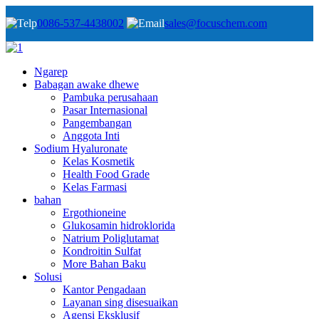
0086-537-4438002
sales@focuschem.com
Ngarep
Babagan awake dhewe
Pambuka perusahaan
Pasar Internasional
Pangembangan
Anggota Inti
Sodium Hyaluronate
Kelas Kosmetik
Health Food Grade
Kelas Farmasi
bahan
Ergothioneine
Glukosamin hidroklorida
Natrium Poliglutamat
Kondroitin Sulfat
More Bahan Baku
Solusi
Kantor Pengadaan
Layanan sing disesuaikan
Agensi Eksklusif