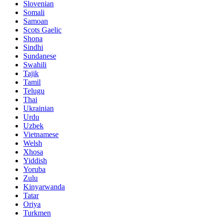
Slovenian
Somali
Samoan
Scots Gaelic
Shona
Sindhi
Sundanese
Swahili
Tajik
Tamil
Telugu
Thai
Ukrainian
Urdu
Uzbek
Vietnamese
Welsh
Xhosa
Yiddish
Yoruba
Zulu
Kinyarwanda
Tatar
Oriya
Turkmen